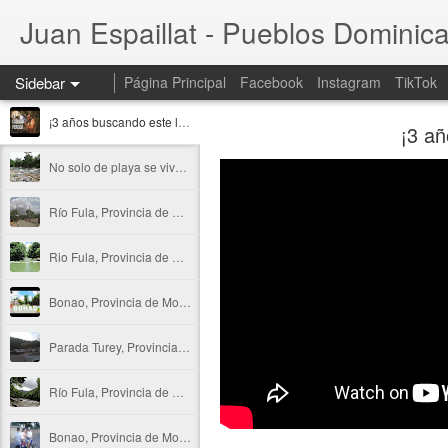
Juan Espaillat - Pueblos Dominic
Sidebar
Página Principal
Facebook
Instagram
TikTok
¡3 años buscando este lugar en Bonao!
¡3 añ
No solo de playa se vive en Quisqueya
Río Fula, Provincia de Monseñor Nouel
Rio Fula, Provincia de Monseñor Nouel
Bonao, Provincia de Monseñor Nouel
Parada Turey, Provincia de Monseñor Nouel
Río Fula, Provincia de Monseñor Nouel
Bonao, Provincia de Monseñor Nouel