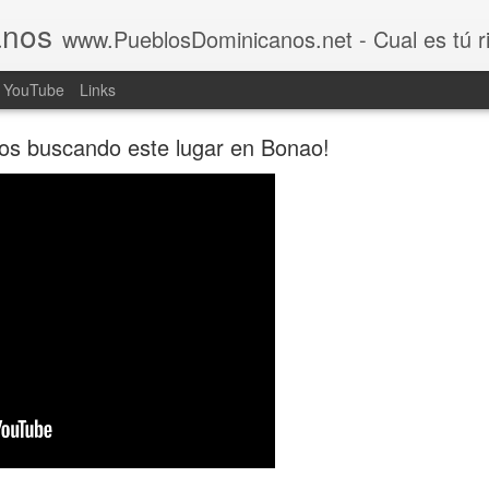
anos
www.PueblosDominicanos.net - Cual es tú rincón d
YouTube
Links
os buscando este lugar en Bonao!