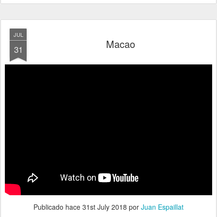
JUL
Macao
31
Publicado hace
31st July 2018
por
Juan Espaillat