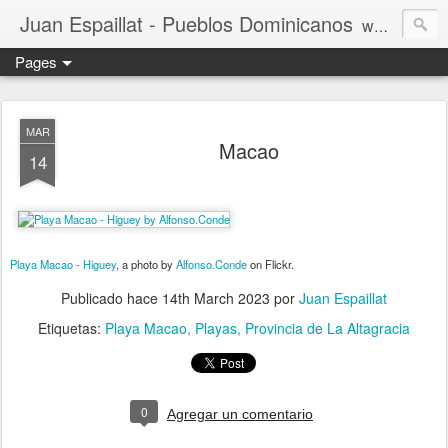
Juan Espaillat - Pueblos Dominicanos
www.PueblosDominicanos.net - Cual es tú rincón de la República Dominicana
Pages
MAR
Macao
14
Playa Macao - Higuey
, a photo by
Alfonso.Conde
on Flickr.
Publicado hace
14th March 2023
por
Juan Espaillat
Etiquetas:
Playa Macao
Playas
Provincia de La Altagracia
0
Agregar un comentario