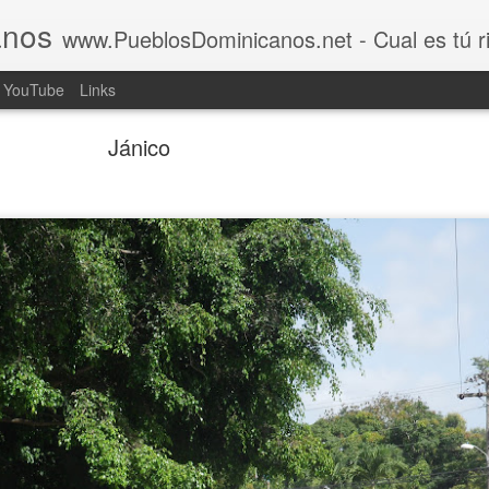
anos
www.PueblosDominicanos.net - Cual es tú rincón d
YouTube
Links
Jánico