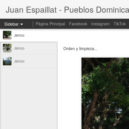
Juan Espaillat - Pueblos Dominic
Sidebar
Página Principal
Facebook
Instagram
TikTok
Jánico
Jánico
Orden y limpieza...
Jánico