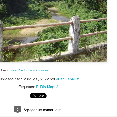
Crédito
www.PueblosDominicanos.net
ublicado hace
23rd May 2022
por
Juan Espaillat
Etiquetas:
El Río Maguá
0
Agregar un comentario