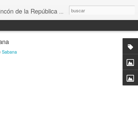
e la República Dominicana
cana
e
Sabana