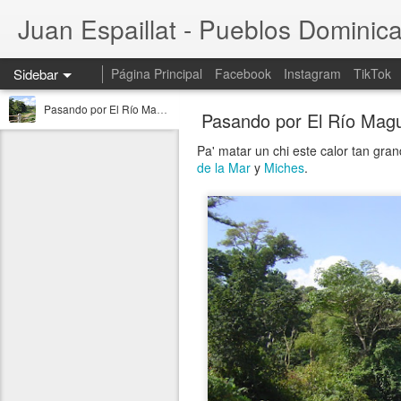
Juan Espaillat - Pueblos Dominic
Sidebar
Página Principal
Facebook
Instagram
TikTok
Pasando por El Río Maguá en La Provincia Hato Mayor, República Dominicana
Pasando por El Río Magu
Pa' matar un chi este calor tan gra
de la Mar
y
Miches
.