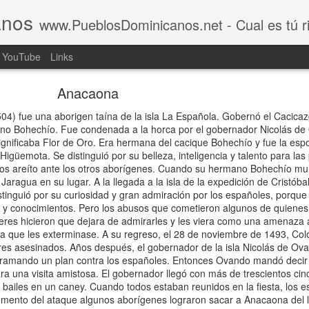
anos
www.PueblosDominicanos.net - Cual es tú rincón d
YouTube
Links
Anacaona
04) fue una aborigen taína de la isla La Española. Gobernó el Cacica
ano Bohechío. Fue condenada a la horca por el gobernador Nicolás de
ignificaba Flor de Oro. Era hermana del cacique Bohechío y fue la esp
igüemota. Se distinguió por su belleza, inteligencia y talento para las
los areíto ante los otros aborígenes. Cuando su hermano Bohechío mur
ragua en su lugar. A la llegada a la isla de la expedición de Cristóba
tinguió por su curiosidad y gran admiración por los españoles, porque
 y conocimientos. Pero los abusos que cometieron algunos de quiene
jeres hicieron que dejara de admirarles y les viera como una amenaza 
 que les exterminase. A su regreso, el 28 de noviembre de 1493, Col
res asesinados. Años después, el gobernador de la isla Nicolás de Ova
 tramando un plan contra los españoles. Entonces Ovando mandó decir
a una visita amistosa. El gobernador llegó con más de trescientos cin
y bailes en un caney. Cuando todos estaban reunidos en la fiesta, los 
omento del ataque algunos aborígenes lograron sacar a Anacaona del l