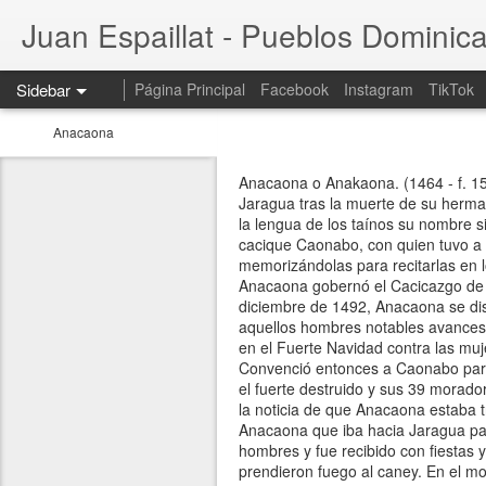
Juan Espaillat - Pueblos Dominic
Sidebar
Página Principal
Facebook
Instagram
TikTok
Anacaona
Anacaona o Anakaona. (1464 - f. 15
Jaragua tras la muerte de su herm
la lengua de los taínos su nombre s
cacique Caonabo, con quien tuvo a H
memorizándolas para recitarlas en 
Anacaona gobernó el Cacicazgo de Ja
diciembre de 1492, Anacaona se dis
aquellos hombres notables avances
en el Fuerte Navidad contra las mu
Convenció entonces a Caonabo para
el fuerte destruido y sus 39 morado
la noticia de que Anacaona estaba
Anacaona que iba hacia Jaragua par
hombres y fue recibido con fiestas 
prendieron fuego al caney. En el m